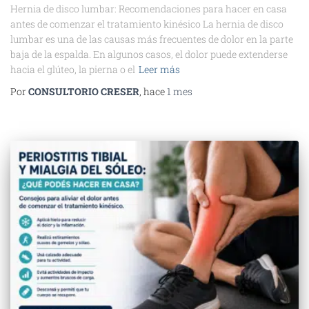
Hernia de disco lumbar: Recomendaciones para hacer en casa
antes de comenzar el tratamiento kinésico La hernia de disco
lumbar es una de las causas más frecuentes de dolor en la parte
baja de la espalda. En algunos casos, el dolor puede extenderse
hacia el glúteo, la pierna o el
Leer más
Por
CONSULTORIO CRESER
, hace
1 mes