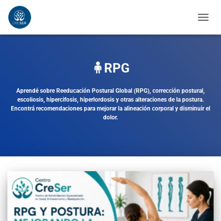
CAMB
MODO
DE
NAVE
🧍RPG
Aprendé sobre Reeducación Postural Global (RPG), corrección postural,
escoliosis, hipercifosis, hiperlordosis y otras alteraciones de la postura.
Encontrá recomendaciones para mejorar la alineación corporal y disminuir el
dolor.