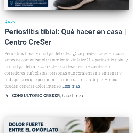
🧍RPG
Periostitis tibial: Qué hacer en casa |
Centro CreSer
Periostitis tibial y mialgia del sóleo: ¿Qué puedes hacer en casa
antes de comenzar el tratamiento kinésico? La periostitis tibial y
la mialgia del músculo sóleo son lesiones frecuentes en
corredores, futbolistas, personas que comienzan a entrenar y
trabajadores que permanecen muchas horas de pie. Ambas
pueden generar dolor intenso
Leer más
Por
CONSULTORIO CRESER
, hace
1 mes