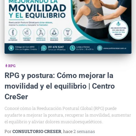
🧍RPG
RPG y postura: Cómo mejorar la
movilidad y el equilibrio | Centro
CreSer
Conocé cómo la Reeducación Postural Global (RPG) puede
ayudarte a mejorar la postura, recuperar la movilidad, aumentar
el equilibrio y aliviar dolores musculoesqueléticos.
Por
CONSULTORIO CRESER
, hace
2 semanas