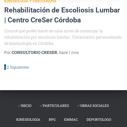
KINESIOLOGIA Y FISIOTERAPIA
Rehabilitación de Escoliosis Lumbar
| Centro CreSer Córdoba
Conocé qué podés hacer en casa antes de comenzar la
rehabilitación por escoliosis lumbar. Tratamiento personalizado
de kinesiología en Córdoba.
Por
CONSULTORIO CRESER
, hace
1 mes
1
2
Siguientes
✅INICIO
✅PARTICULARES
✅OBRAS SOCIALES
KINESIOLOGIA
RPG
EMMAC
DEPORTOLOGO