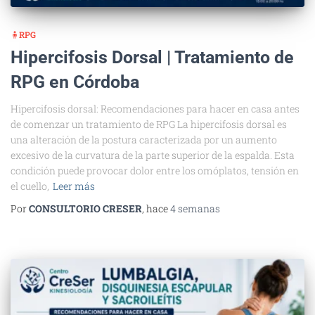
🧍RPG
Hipercifosis Dorsal | Tratamiento de
RPG en Córdoba
Hipercifosis dorsal: Recomendaciones para hacer en casa antes
de comenzar un tratamiento de RPG La hipercifosis dorsal es
una alteración de la postura caracterizada por un aumento
excesivo de la curvatura de la parte superior de la espalda. Esta
condición puede provocar dolor entre los omóplatos, tensión en
el cuello,
Leer más
Por
CONSULTORIO CRESER
, hace
4 semanas