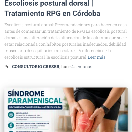
Escoliosis postural dorsal |
Tratamiento RPG en Córdoba
Escoliosis postural dorsal: Recomendaciones para hacer en casa
antes de comenzar un tratamiento de RPG La escoliosis postural
dorsal es una alteración de la alineación de la columna que suele
estar relacionada con hábitos posturales inadecuados, debilidad
muscular o desequilibrios musculares. A diferencia de la
escoliosis estructural, la escoliosis postural
Leer más
Por
CONSULTORIO CRESER
, hace
4 semanas