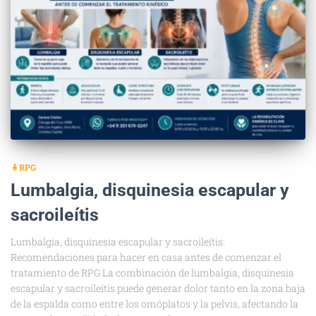
🧍RPG
Lumbalgia, disquinesia escapular y
sacroileítis
Lumbalgia, disquinesia escapular y sacroileítis:
Recomendaciones para hacer en casa antes de comenzar el
tratamiento de RPG La combinación de lumbalgia, disquinesia
escapular y sacroileítis puede generar dolor tanto en la zona baja
de la espalda como entre los omóplatos y la pelvis, afectando la