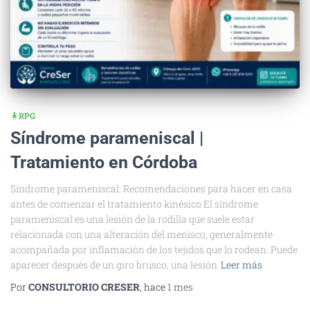
🧍RPG
Síndrome parameniscal |
Tratamiento en Córdoba
Síndrome parameniscal: Recomendaciones para hacer en casa
antes de comenzar el tratamiento kinésico El síndrome
parameniscal es una lesión de la rodilla que suele estar
relacionada con una alteración del menisco, generalmente
acompañada por inflamación de los tejidos que lo rodean. Puede
aparecer después de un giro brusco, una lesión
Leer más
Por
CONSULTORIO CRESER
, hace
1 mes