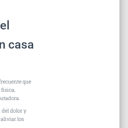
el
n casa
frecuente que
física,
putadora.
 del dolor y
liviar los