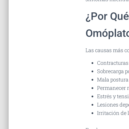
¿Por Qué
Omóplato
Las causas más c
Contracturas
Sobrecarga po
Mala postura 
Permanecer 
Estrés y tens
Lesiones depo
Irritación de