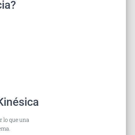
ia?
Kinésica
r lo que una
ema.