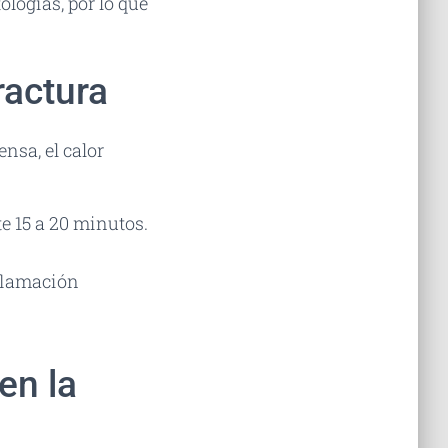
ologías, por lo que
ractura
nsa, el calor
e 15 a 20 minutos.
nflamación
en la