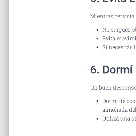
Mientras persista e
No cargues o
Evitá movimi
Si necesitás l
6. Dormí
Un buen descanso 
Dormí de cos
almohada deba
Utilizá una 