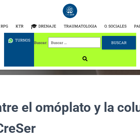
RPG
KTR
DRENAJE
TRAUMATOLOGIA
O. SOCIALES
PA
TURNOS
Buscar:
tre el omóplato y la col
CreSer