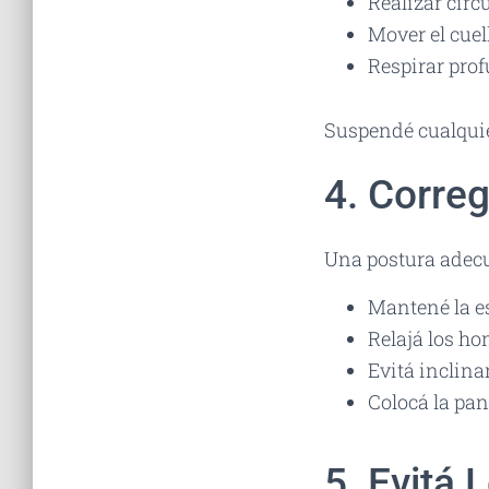
Realizar círc
Mover el cuel
Respirar prof
Suspendé cualquie
4. Correg
Una postura adecu
Mantené la e
Relajá los ho
Evitá inclina
Colocá la pan
5. Evitá 