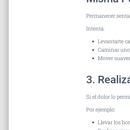
Permanecer sentad
Intentá:
Levantarte c
Caminar uno
Mover suavem
3. Reali
Si el dolor lo per
Por ejemplo:
Llevar los ho