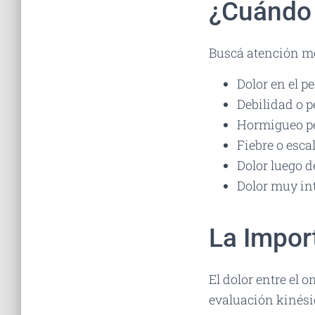
¿Cuándo 
Buscá atención mé
Dolor en el pe
Debilidad o p
Hormigueo pe
Fiebre o escal
Dolor luego d
Dolor muy int
La Import
El dolor entre el 
evaluación kinési