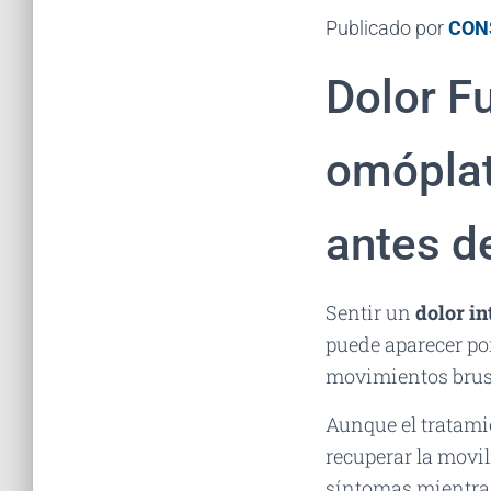
Publicado por
CON
Dolor F
omóplat
antes de
Sentir un
dolor in
puede aparecer por
movimientos brusc
Aunque el tratamie
recuperar la movi
síntomas mientras