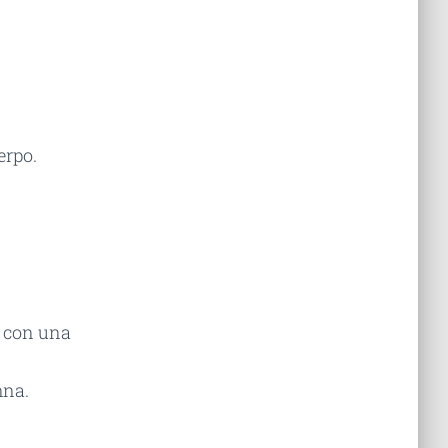
erpo.
a con una
mna.