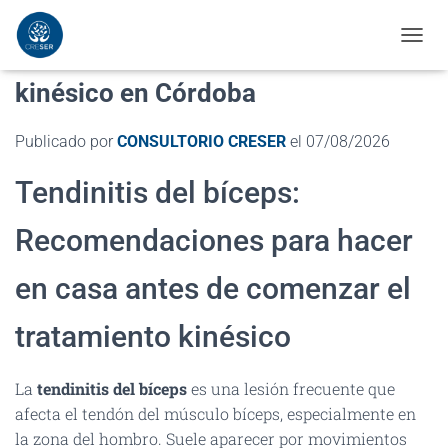
Tendinitis del Bíceps | Tratamiento
C
A
kinésico en Córdoba
M
B
I
Publicado por
CONSULTORIO CRESER
el
07/08/2026
A
R
Tendinitis del bíceps:
M
O
D
Recomendaciones para hacer
O
D
E
en casa antes de comenzar el
N
A
tratamiento kinésico
V
E
G
La
tendinitis del bíceps
es una lesión frecuente que
A
afecta el tendón del músculo bíceps, especialmente en
C
I
la zona del hombro. Suele aparecer por movimientos