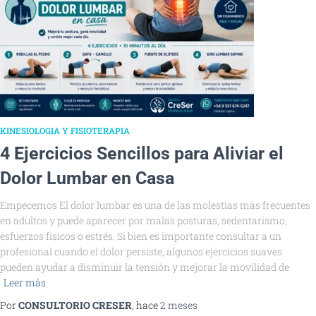
KINESIOLOGIA Y FISIOTERAPIA
4 Ejercicios Sencillos para Aliviar el
Dolor Lumbar en Casa
Empecemos El dolor lumbar es una de las molestias más frecuentes
en adultos y puede aparecer por malas posturas, sedentarismo,
esfuerzos físicos o estrés. Si bien es importante consultar a un
profesional cuando el dolor persiste, algunos ejercicios suaves
pueden ayudar a disminuir la tensión y mejorar la movilidad de
Leer más
Por
CONSULTORIO CRESER
, hace
2 meses