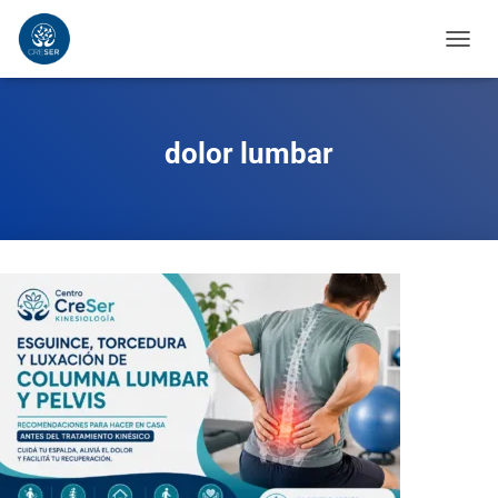
CAMB
MODO
DE
NAVE
dolor lumbar