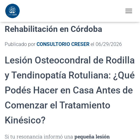
Lesión Osteocondral de Rodilla |
C
A
Rehabilitación en Córdoba
M
B
I
Publicado por
CONSULTORIO CRESER
el
06/29/2026
A
R
Lesión Osteocondral de Rodilla
M
O
D
y Tendinopatía Rotuliana: ¿Qué
O
D
E
Podés Hacer en Casa Antes de
N
A
Comenzar el Tratamiento
V
E
G
Kinésico?
A
C
I
Si tu resonancia informó una
pequeña lesión