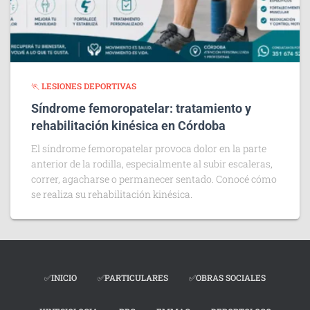
🏃 LESIONES DEPORTIVAS
Síndrome femoropatelar: tratamiento y
rehabilitación kinésica en Córdoba
El síndrome femoropatelar provoca dolor en la parte
anterior de la rodilla, especialmente al subir escaleras,
correr, agacharse o permanecer sentado. Conocé cómo
se realiza su rehabilitación kinésica.
✅INICIO
✅PARTICULARES
✅OBRAS SOCIALES