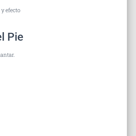
y efecto
l Pie
lantar.