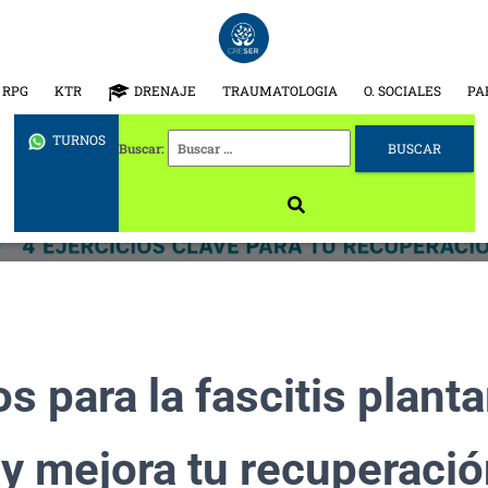
RPG
KTR
DRENAJE
TRAUMATOLOGIA
O. SOCIALES
PA
TURNOS
Buscar:
os para la fascitis planta
 y mejora tu recuperaci