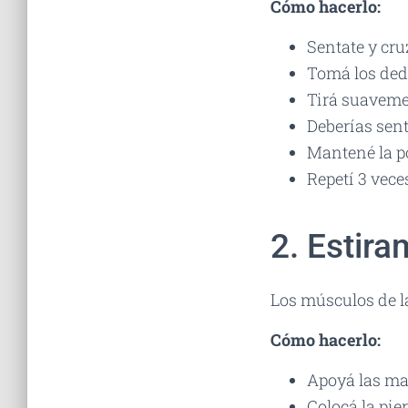
Cómo hacerlo:
Sentate y cruz
Tomá los ded
Tirá suavemen
Deberías senti
Mantené la p
Repetí 3 vece
2. Estir
Los músculos de la
Cómo hacerlo:
Apoyá las ma
Colocá la pie