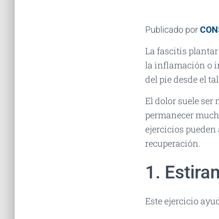
Publicado por
CON
La fascitis planta
la inflamación o i
del pie desde el ta
El dolor suele ser
permanecer mucho 
ejercicios pueden 
recuperación.
1. Estira
Este ejercicio ayud