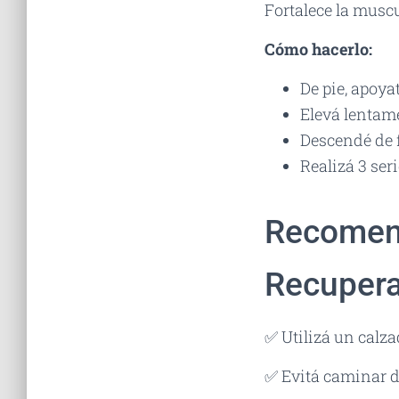
Fortalece la muscu
Cómo hacerlo:
De pie, apoya
Elevá lentame
Descendé de 
Realizá 3 seri
Recomend
Recupera
✅ Utilizá un calz
✅ Evitá caminar d