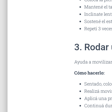
Mantené el ta
Inclinate len
Sostené el e
Repetí 3 vece
3. Rodar 
Ayuda a movilizar 
Cómo hacerlo:
Sentado, colo
Realizá movim
Aplicá una p
Continuá dur