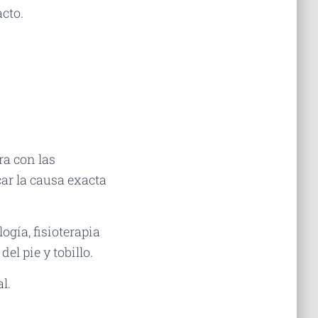
cto.
?
ra con las
car la causa exacta
gía, fisioterapia
del pie y tobillo.
l.