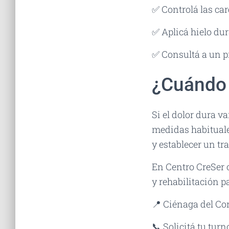
✅ Controlá las car
✅ Aplicá hielo dur
✅ Consultá a un pr
¿Cuándo 
Si el dolor dura v
medidas habituales
y establecer un t
En Centro CreSer 
y rehabilitación pa
📍 Ciénaga del Cor
📞 Solicitá tu turn