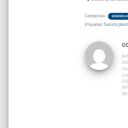
Categorías:
KINESIOLOG
Etiquetas:
fascitis plan
C
Reh
Reh
con
Cu
FI
RP
NE