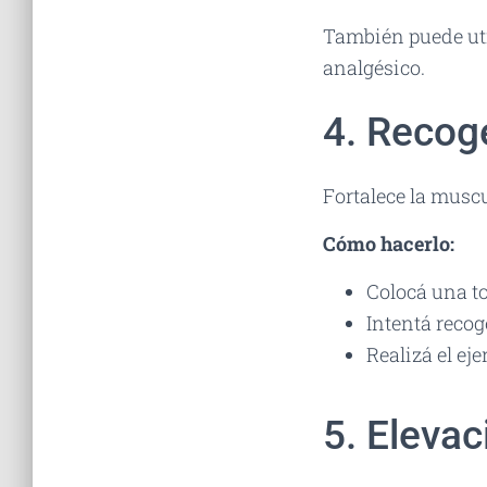
También puede uti
analgésico.
4. Recog
Fortalece la muscu
Cómo hacerlo:
Colocá una to
Intentá recog
Realizá el ej
5. Eleva